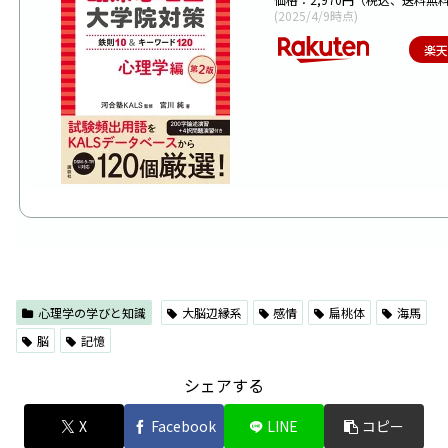
(2025/4/9時点)
楽
心理学の学びと知識
大脳辺縁系
感情
扁桃体
海馬
脳
記憶
シェアする
X
Facebook
LINE
コピー