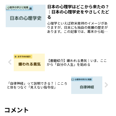
では、そんな「体には現れているけれ
ど、原因が見つからない症状」の正体の
日本の心理学はどこから来たの？
心理学の学びと知識
ひとつと、その背景にあるここ...
｜日本の心理学史をやさしくたど
る
心理学といえば欧米発祥のイメージがあ
りますが、日本にも独自の発展の歴史が
あります。この記事では、幕末から昭和
初期にかけて、日本の心理学がどのよう
に根付き、どのような人々が活躍したの
かを、やさしくたどっていきます。中級
者向けに、心理学が“学問...
【書籍紹介】嫌われる勇気｜いま、ここ
から「自分の人生」を始める
「自律神経」って説明できる？｜こころ
と体をつなぐ「見えない指令役」
コメント