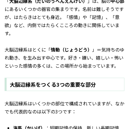
「
大脳辺縁系（だいのうへんえんけい）
」は、脳の
中心部
にあるいくつかの器官の集まりです。名前は難しそうです
が、はたらきはとても身近。「感情」や「記憶」、「意
欲」など、内側ではたらくこころの動きに関係していま
す。
大脳辺縁系はとくに「
情動（じょうどう）
」＝気持ちのゆ
れ動き、を生み出す中心です。好き・嫌い、嬉しい・怖い
といった感情の多くは、この場所から始まっています。
大脳辺縁系をつくる3つの重要な部分
大脳辺縁系はいくつかの部位で構成されていますが、なか
でも代表的なのは以下の3つです：
海馬（かいば）
：短期記憶の保持、新しい長期記憶