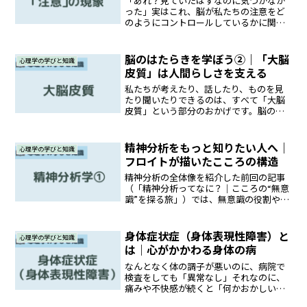
「あれ？見ていたはずなのに気づかなか
った」実はこれ、脳が私たちの注意をど
のようにコントロールしているかに関係
する現象なんです。この記事では、「注
意」に関する様々な現象をご紹介しま
す。初心者の方にもわかりやすく、「注
脳のはたらきを学ぼう②｜「大脳
心理学の学びと知識
意とは何か？」「どうして気...
皮質」は人間らしさを支える
私たちが考えたり、話したり、ものを見
たり聞いたりできるのは、すべて「大脳
皮質」という部分のおかげです。脳の中
でもとくに高度に発達したこのエリア
は、わたしたちの人間らしい知的な活動
を支えています。この記事では、初心者
精神分析をもっと知りたい人へ｜
心理学の学びと知識
にもわかりやすく、大脳皮質...
フロイトが描いたこころの構造
精神分析の全体像を紹介した前回の記事
（「精神分析ってなに？｜こころの“無意
識”を探る旅」）では、無意識の役割や精
神分析のアプローチ、さらにはフロイト
以降の展開や批判についてもざっくりと
触れました。今回はそこから一歩進ん
身体症状症（身体表現性障害）と
心理学の学びと知識
で、精神分析の土台を築...
は｜心がかかわる身体の病
なんとなく体の調子が悪いのに、病院で
検査をしても「異常なし」それなのに、
痛みや不快感が続くと「何かおかしい
な…」と不安になりますよね。この記事