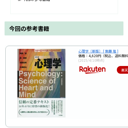
今回の参考書籍
心理学〔新版〕 [ 無藤 隆 ]
価格：4,620円（税込、送料無料
(2025/4/10時点)
楽