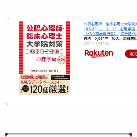
公認心理師・臨床心理士大学院
10＆キーワード120 心理学編
（KS心理学専門書） [ 河合塾KALS
価格：2,970円（税込、送料無料
(2025/4/9時点)
楽