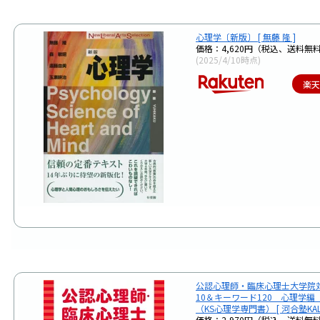
心理学〔新版〕 [ 無藤 隆 ]
価格：4,620円（税込、送料無料
(2025/4/10時点)
楽
公認心理師・臨床心理士大学院
10＆キーワード120 心理学編
（KS心理学専門書） [ 河合塾KALS
価格：2,970円（税込、送料無料