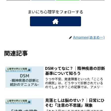
まいにち心理学をフォローする
Amamee(あまめー)
関連記事
DSMってなに？｜精神疾患の診断
心理学の学びと知識
基準について知ろう
うつや不安、発達障害といった「こころ
の病気」は、どうやって診断されている
のでしょうか？この記事では、アメリカ
精神医学会が発表した「DSM」という診
断マニュアルを中心に、こころの診断の
考え方や、時代とともにどんな変化があ
見落としは脳のせい？｜日常にひ
心理学の学びと知識
ったのかをやさしく解説...
そむ「注意の不思議」現象