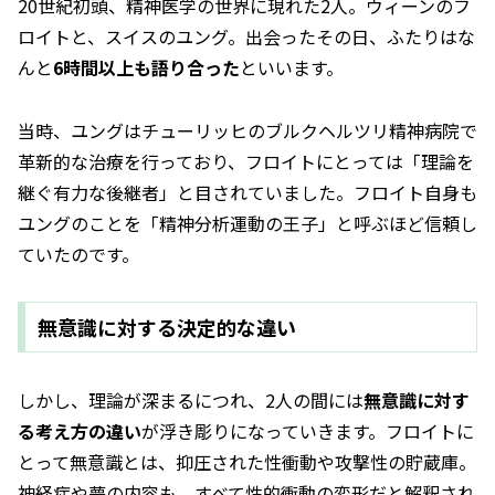
20世紀初頭、精神医学の世界に現れた2人。ウィーンのフ
ロイトと、スイスのユング。出会ったその日、ふたりはな
んと
6時間以上も語り合った
といいます。
当時、ユングはチューリッヒのブルクヘルツリ精神病院で
革新的な治療を行っており、フロイトにとっては「理論を
継ぐ有力な後継者」と目されていました。フロイト自身も
ユングのことを「精神分析運動の王子」と呼ぶほど信頼し
ていたのです。
無意識に対する決定的な違い
しかし、理論が深まるにつれ、2人の間には
無意識に対す
る考え方の違い
が浮き彫りになっていきます。フロイトに
とって無意識とは、抑圧された性衝動や攻撃性の貯蔵庫。
神経症や夢の内容も、すべて性的衝動の変形だと解釈され