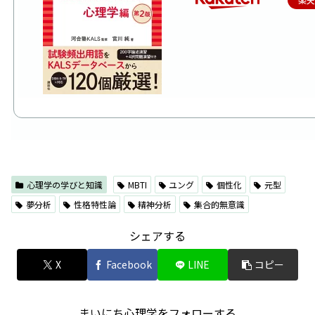
心理学の学びと知識
MBTI
ユング
個性化
元型
夢分析
性格特性論
精神分析
集合的無意識
シェアする
X
Facebook
LINE
コピー
まいにち心理学をフォローする