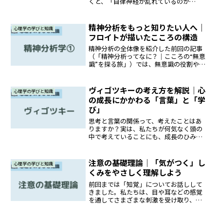
くと、「自律神経が乱れているのか
も？」と考えたことがある方もいるかも
しれません。でも「自律神経って何？」
と聞かれて、はっきり答えられる人は意
精神分析をもっと知りたい人へ｜
心理学の学びと知識
外と少ないのではないでしょう...
フロイトが描いたこころの構造
精神分析の全体像を紹介した前回の記事
（「精神分析ってなに？｜こころの“無意
識”を探る旅」）では、無意識の役割や精
神分析のアプローチ、さらにはフロイト
以降の展開や批判についてもざっくりと
触れました。今回はそこから一歩進ん
ヴィゴツキーの考え方を解説｜心
心理学の学びと知識
で、精神分析の土台を築...
の成長にかかわる「言葉」と「学
び」
思考と言葉の関係って、考えたことはあ
りますか？実は、私たちが何気なく頭の
中で考えていることにも、成長のひみつ
が隠されています。この記事では、発達
心理学の重要な理論を提唱したヴィゴツ
キーの考え方を、初心者の方にもわかり
注意の基礎理論｜「気がつく」し
心理学の学びと知識
やすく紹介します。少し発...
くみをやさしく理解しよう
前回までは「知覚」についてお話しして
きました。私たちは、目や耳などの感覚
を通してさまざまな刺激を受け取り、そ
れを脳が処理することで「感じている」
ことがわかりました。さらに、その過程