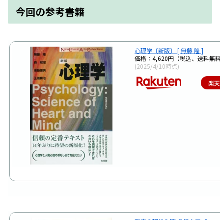
今回の参考書籍
心理学〔新版〕 [ 無藤 隆 ]
価格：4,620円（税込、送料無料
(2025/4/10時点)
楽