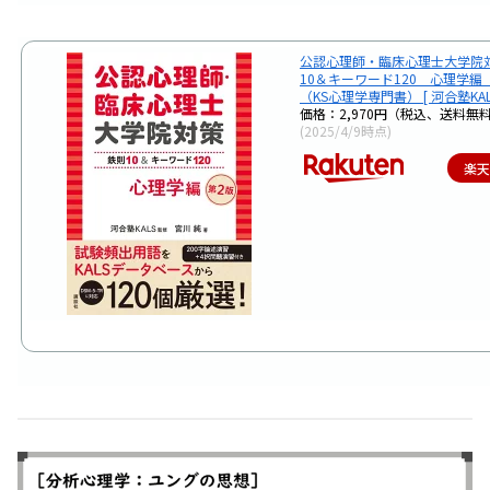
公認心理師・臨床心理士大学院
10＆キーワード120 心理学編
（KS心理学専門書） [ 河合塾KALS
価格：2,970円（税込、送料無料
(2025/4/9時点)
楽