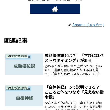
Amamee(あまめー)
関連記事
成熟優位説とは？｜「学びにはベ
心理学の学びと知識
ストなタイミング」がある
赤ちゃんが自然に立ち上がったり、歩い
たり、言葉を話し始めたりする姿を見
て、「教えたわけじゃないのに、すごい
な」と思ったことはありませんか？実
は、こうした発達には「心と体の準備」
が深く関係しています。この記事では、
「自律神経」って説明できる？｜
心理学の学びと知識
ゲゼルという心理学者が提唱し...
こころと体をつなぐ「見えない指
令役」
なんとなく体がだるい、寝ても疲れが取
れない、イライラする…。そんな日が続