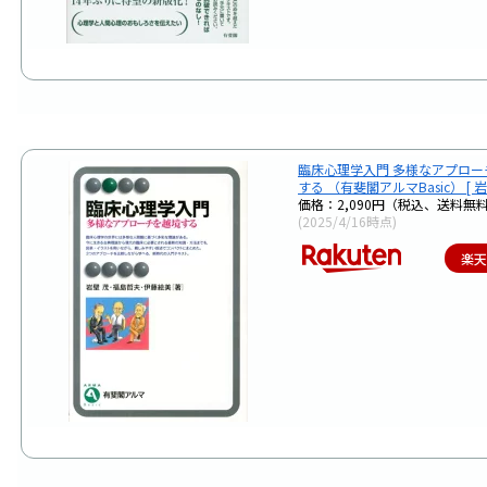
臨床心理学入門 多様なアプロー
する （有斐閣アルマBasic） [ 岩
価格：2,090円（税込、送料無料
(2025/4/16時点)
楽