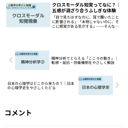
で起こるちょっと不思議な現象について
クロスモーダル知覚ってなに？｜
心理学の学びと知識
も学びましたね。でも、私...
五感が混ざり合うふしぎな体験
「目で見たはずなのに、耳で聞いたこと
に影響される」「本物じゃないのに、そ
こに感覚がある気がする」──そんなふ
うに、私たちの五感が影響し合うふしぎ
な現象を体験したことはありませんか？
この記事では、五感（視覚・聴覚・触
覚・味覚・嗅覚）が相互に干...
精神分析でとらえる「こころの動き」｜
転移・抵抗・防衛機制をやさしく解説
日本の心理学はどこから来たの？｜日本
の心理学史をやさしくたどる
コメント