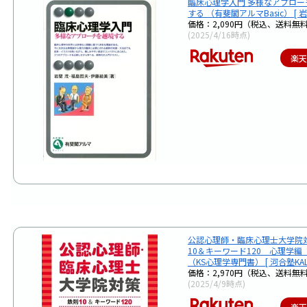
臨床心理学入門 多様なアプロー
する （有斐閣アルマBasic） [ 岩
価格：2,090円（税込、送料無料
(2025/4/16時点)
楽
公認心理師・臨床心理士大学院
10＆キーワード120 心理学編
（KS心理学専門書） [ 河合塾KALS
価格：2,970円（税込、送料無料
(2025/4/9時点)
楽