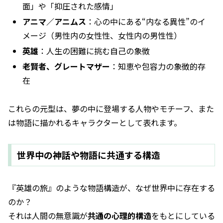
面」や「抑圧された感情」
アニマ／アニムス
：心の中にある“内なる異性”のイ
メージ（男性内の女性性、女性内の男性性）
英雄
：人生の困難に挑む自己の象徴
老賢者、グレートマザー
：知恵や包容力の象徴的存
在
これらの元型は、夢の中に登場する人物やモチーフ、また
は物語に描かれるキャラクターとして表れます。
世界中の神話や物語に共通する構造
『英雄の旅』のような物語構造が、なぜ世界中に存在する
のか？
それは人間の無意識が
共通の心理的構造
をもとにしている