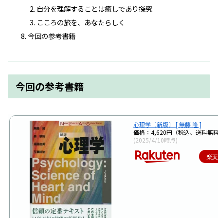
自分を理解することは癒しであり探究
こころの旅を、あなたらしく
今回の参考書籍
今回の参考書籍
心理学〔新版〕 [ 無藤 隆 ]
価格：4,620円（税込、送料無料
(2025/4/10時点)
楽